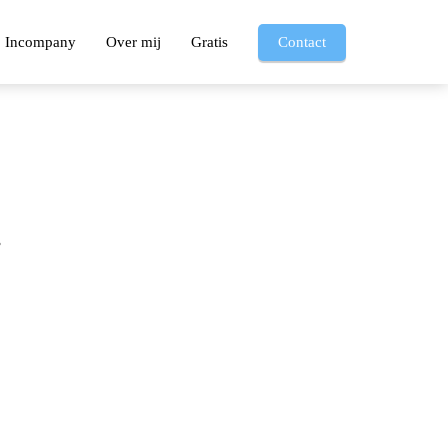
Incompany
Over mij
Gratis
Contact
.